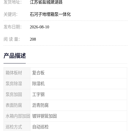
发货地址：
江苏省盐城建湖县
关键词：
石河子地埋箱泵一体化
发布日期：
2026-08-10
阅 读 量：
208
产品描述
箱体板材
复合板
泵房除湿
除湿机
泵房加固
工字钢
表面防腐
沥青防腐
水箱内部加固
镀锌钢管加固
巡检方式
自动巡检