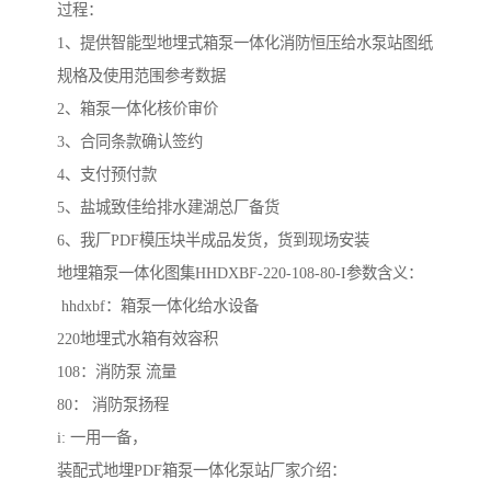
过程：
1、提供智能型地埋式箱泵一体化消防恒压给水泵站图纸
规格及使用范围参考数据
2、箱泵一体化核价审价
3、合同条款确认签约
4、支付预付款
5、盐城致佳给排水建湖总厂备货
6、我厂PDF模压块半成品发货，货到现场安装
地埋箱泵一体化图集HHDXBF-220-108-80-I参数含义：
hhdxbf：箱泵一体化给水设备
220地埋式水箱有效容积
108：消防泵 流量
80： 消防泵扬程
i: 一用一备，
装配式地埋PDF箱泵一体化泵站厂家介绍：