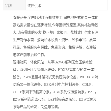
品牌
致佳供水
春暖花开,全国各地工程相维复工,同样地埋式箱泵一体化
泵站需求量也在逐步増加,今年因特殊原因,其价格波动较
大,请有需求的朋友,找正规厂家报价。盐城致佳供水专注
生产制作水箱、消防给水设备・资质、经验丰富、质量
可靠、售后服务有保障、免费咨询、免费讲解、欢迎新
老客户前来治谈合作。
智能箱泵一体化泵站，从事BZWG系列无负压供水设
备，系列恒压变频供水设备，HDXBF智能型箱泵一体化
设备，ZWX差量补偿箱式无负压供水设备，WHDXBF消
防箱泵一体化设备，BZK系列电气控制设备。CDLF，
CHLF系列不锈钢离心泵，XBD系列恒压消防泵，BZL，
BZW系列管道离心泵，BZP低噪音屏蔽泵，BZWQ潜污
泵等产品的研发，制造与销售。