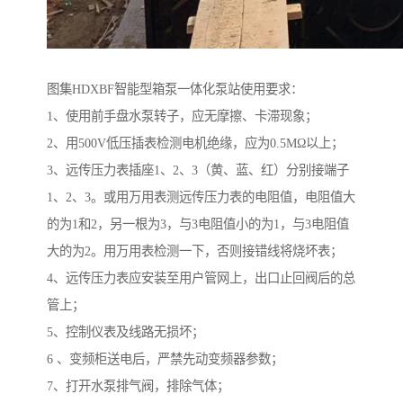
图集HDXBF智能型箱泵一体化泵站使用要求：
1、使用前手盘水泵转子，应无摩擦、卡滞现象；
2、用500V低压插表检测电机绝缘，应为0.5MΩ以上；
3、远传压力表插座1、2、3（黄、蓝、红）分别接端子
1、2、3。或用万用表测远传压力表的电阻值，电阻值大
的为1和2，另一根为3，与3电阻值小的为1，与3电阻值
大的为2。用万用表检测一下，否则接错线将烧坏表；
4、远传压力表应安装至用户管网上，出口止回阀后的总
管上；
5、控制仪表及线路无损坏；
6 、变频柜送电后，严禁先动变频器参数；
7、打开水泵排气阀，排除气体；