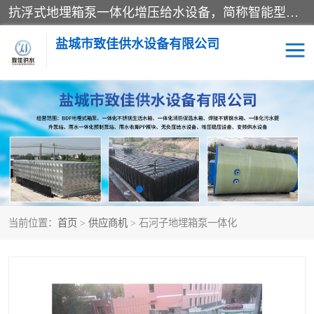
抗浮式地埋箱泵一体化增压给水设备，简称智能型泵站。它由由水泵机组、消防水箱、泵房三大部分组成，其抗浮效果好，因为设计时通过将底板与箱体联在一起，箱体重量抵消了地下水浮力。系统维护好，内部拉筋、泵站、管道，喷淋等各部运行正堂，无一损坏；结构更牢固。
盐城市致佳供水设备有限公司
消防一体化水箱
地埋箱泵一体化
一体化污水泵站
当前位置：
首页
>
供应商机
> 石河子地埋箱泵一体化