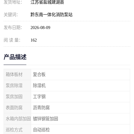
发货地址：
江苏省盐城建湖县
关键词：
黔东南一体化消防泵站
发布日期：
2026-08-09
阅 读 量：
162
产品描述
箱体板材
复合板
泵房除湿
除湿机
泵房加固
工字钢
表面防腐
沥青防腐
水箱内部加固
镀锌钢管加固
巡检方式
自动巡检