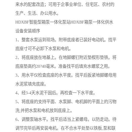
来水的配套改造；可用于企事业单位、住宅区、农村的
生产、生活、办公用水。
HDXBF智能型箱泵一体化泵站HDXBF箱泵一体化供水
设备安装顺序
1、整套水泵运到现场。附带底座者已装好电动机。找平
底座寸可不必卸下水泵和电机。
2、将底座放在地基上。在地脚螺钉附近垫楔形垫铁。将
底座垫高约20?40毫米。准备找平后填充水螺浆之用。
3、用水平仪检査底座的水平度。找平后扳紧地脚螺母用
水泥浆填充底座。
4、经3-4天水泥干固后。再检査一下水平度。
5、将底座的支持平面、水泵脚、电机脚的平面上的污物
洗;并把水泵和电机放到底座上。
6、调整泵轴水平。找平后适当上紧螺母。以防走动。待
调节完毕后再安装电机。在不合水平处垫以铁板,泵和联