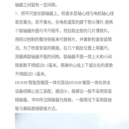
轴器之间留有一定间隙。
7、把平尺放在联轴器上。检査水泵轴心线与电机轴心线
是否重合。若不重台。在电机或泵的脚下垫以薄片,使两
个联轴器外圆与平尺相平。然后取出垫的几片薄铁片。
用经过刨制的整块铁板来代替铁片。并重新检査安装情
况。为了检查安装的精度。在几个相反位置上用塞尺。
测量两联轴器平面的间隙。联轴器平面一周上大和小间
隙差数不得超过0.3毫米。两端中心线上下或左右的差数
不得超过0.1毫米。
HDXBF智能型箱泵一体化泵站HDXBF箱泵一体化供水
设备经精心加工装配，振动小，故建议一般不采用安装
隔振器，书中所注隔振器为规格，一般情况下采用联接
板与基础直接联接方式。