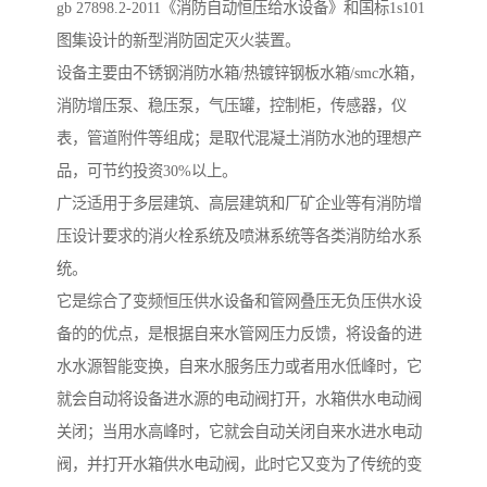
gb 27898.2-2011《消防自动恒压给水设备》和国标1s101
图集设计的新型消防固定灭火装置。
设备主要由不锈钢消防水箱/热镀锌钢板水箱/smc水箱，
消防增压泵、稳压泵，气压罐，控制柜，传感器，仪
表，管道附件等组成；是取代混凝土消防水池的理想产
品，可节约投资30%以上。
广泛适用于多层建筑、高层建筑和厂矿企业等有消防增
压设计要求的消火栓系统及喷淋系统等各类消防给水系
统。
它是综合了变频恒压供水设备和管网叠压无负压供水设
备的的优点，是根据自来水管网压力反馈，将设备的进
水水源智能变换，自来水服务压力或者用水低峰时，它
就会自动将设备进水源的电动阀打开，水箱供水电动阀
关闭；当用水高峰时，它就会自动关闭自来水进水电动
阀，并打开水箱供水电动阀，此时它又变为了传统的变