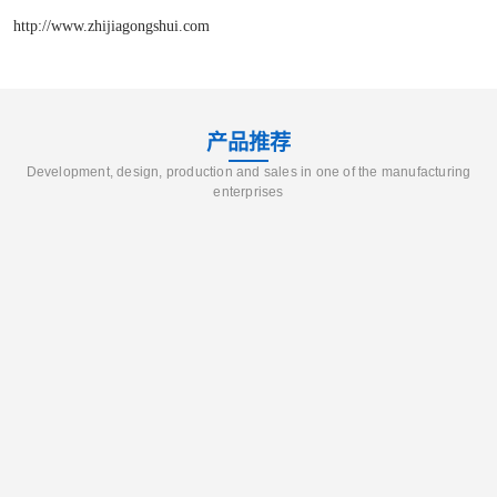
http://www.zhijiagongshui.com
产品推荐
Development, design, production and sales in one of the manufacturing
enterprises