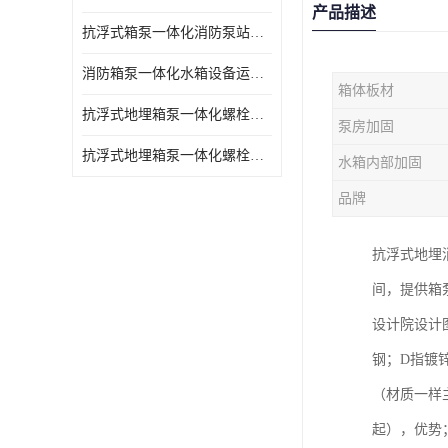
产品描述
抗浮式箱泵一体化消防泵站的数据采集过程
消防箱泵一体化水箱设备运行过程中如护
箱体板材
抗浮式地埋箱泵一体化螺栓连接部分如何防止漏水、漏气呢
泵房加固
抗浮式地埋箱泵一体化螺栓连接部分
水箱内部加固
品牌
抗浮式地埋
间，提供箱
设计院设计
钢；D指镀
（材质一样
起），优势