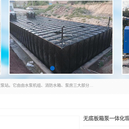
抗浮式地埋箱泵一体化增压给水设备，简称智能型泵站。它由由水泵机组、消防水箱、泵房三大部分组成，其抗浮效果好，因为设计时通过将底板与箱体联在一起，箱体重量抵消了地下水浮力。系统维护好，内部拉筋、泵站、管道，喷淋等各部运行正堂，无一损坏；结构更牢固。
无底板箱泵一体化