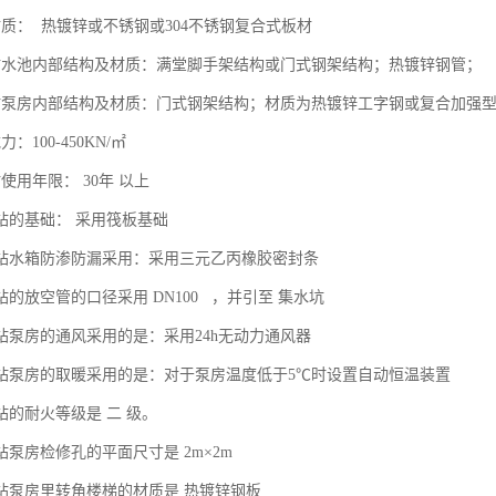
材质： 热镀锌或不锈钢或304不锈钢复合式板材
站水池内部结构及材质：满堂脚手架结构或门式钢架结构；热镀锌钢管；
站泵房内部结构及材质：门式钢架结构；材质为热镀锌工字钢或复合加强
：100-450KN/㎡
使用年限： 30年 以上
泵站的基础： 采用筏板基础
泵站水箱防渗防漏采用：采用三元乙丙橡胶密封条
站的放空管的口径采用 DN100 ，并引至 集水坑
泵站泵房的通风采用的是：采用24h无动力通风器
泵站泵房的取暖采用的是：对于泵房温度低于5℃时设置自动恒温装置
站的耐火等级是 二 级。
站泵房检修孔的平面尺寸是 2m×2m
泵站泵房里转角楼梯的材质是 热镀锌钢板