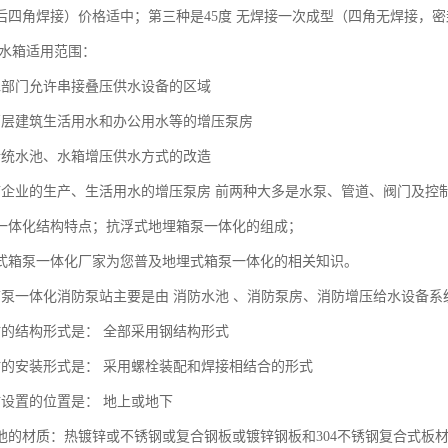
后四角焊接）价格适中；第三种是45度 无焊接一次成型（四角无焊接，
水箱适用范围：
水部门允许串接叠压供水设备的区域
高层建筑生活用水和办公用水等的增压泵房
传统水池、水箱增压供水方式的改造
矿企业的生产、生活用水的增压泵房 前两种大多是水泵、管道、阀门及控
一体化结构特点；抗浮式地埋箱泵一体化的组成；
式箱泵一体化厂家为您普及地埋式箱泵一体化的相关知识。
箱泵一体化消防泵站主要是由 消防水池 、消防泵房、消防增压给水设备
站的结构形式是： 全部采用钢结构形式
站的安装形式是： 采用螺栓装配和焊接相结合的形式
站设置的位置是： 地上或地下
池的材质：热镀锌或不锈钢或复合钢板或镀锌钢板和304不锈钢复合式板