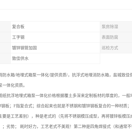
复合板
泵房除湿
工字钢
表面防腐
镀锌钢管加固
巡检方式
致佳供水
消防水箱/地埋式箱泵一体化/提供资质/，抗浮式地埋消防水箱，盐城致
泵一体化资质。
图纸抗浮地埋式箱泵一体化价格根据覆土多深来定制板材的厚度的，一般地
锌钢板；F指复合式；综合起来也就是不锈钢和镀锌钢板复合的一种材质；
主要是工艺差别），种是老式的（先将不锈钢模压成型，再将镀锌板模压
；；劣势； 耗时好力，工艺老式不美观！第二种是四角焊接式（和通常