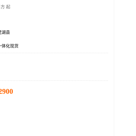
方 起
建湖县
一体化现货
2900