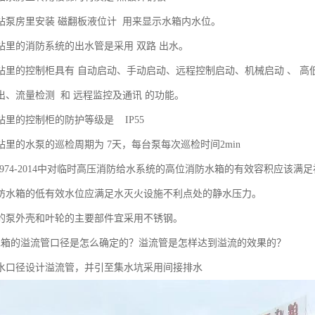
泵站泵房里安装 磁翻板液位计 用来显示水箱内水位。
泵站里的消防系统的出水管是采用 双路 出水。
泵站里的控制柜具有 自动启动、手动启动、远程控制启动、机械启动 、 
出、流量检测 和 远程监控及通讯 的功能。
泵站里的控制柜的防护等级是 IP55
站里的水泵的巡检周期为 7天，每台泵每次巡检时间2min
50974-2014中对临时高压消防给水系统的高位消防水箱的有效容积应该
消防水箱的低有效水位应满足水灭火设施不利点处的静水压力。
泵的泵外壳和叶轮的主要部件宜采用不锈钢。
水箱的溢流管口径是怎么确定的？溢流管是怎样达到溢流的效果的？
水口径设计溢流管，并引至集水坑采用间接排水