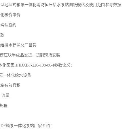
能型地埋式箱泵一体化消防恒压给水泵站图纸规格及使用范围参考数据
体化核价审价
款确认签约
付款
佳给排水建湖总厂备货
DF模压块半成品发货，货到现场安装
图集HHDXBF-220-108-80-I参数含义：
：箱泵一体化给水设备
水箱有效容积
泵 流量
泵扬程
，
PDF箱泵一体化泵站厂家介绍：