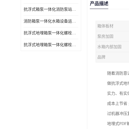
产品描述
抗浮式箱泵一体化消防泵站的数据采集过程
消防箱泵一体化水箱设备运行过程中如护
箱体板材
抗浮式地埋箱泵一体化螺栓连接部分如何防止漏水、漏气呢
泵房加固
抗浮式地埋箱泵一体化螺栓连接部分
水箱内部加固
品牌
随着消防意
做抗浮式地
实力、有实
成本上节省
过机器冲压
地埋式PDF箱