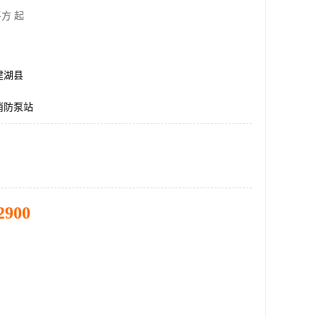
方 起
建湖县
消防泵站
2900