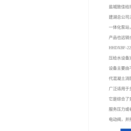
盐城致佳给
建湖总公司
一体化泵站
产品也远销
HHDXBF-
压给水设备
设备主要由
代混凝土消
广泛适用于
它是综合了
服务压力或
电动阀，并