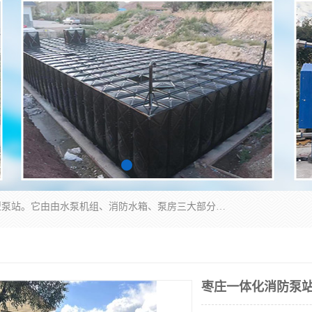
抗浮式地埋箱泵一体化增压给水设备，简称智能型泵站。它由由水泵机组、消防水箱、泵房三大部分组成，其抗浮效果好，因为设计时通过将底板与箱体联在一起，箱体重量抵消了地下水浮力。系统维护好，内部拉筋、泵站、管道，喷淋等各部运行正堂，无一损坏；结构更牢固。
枣庄一体化消防泵