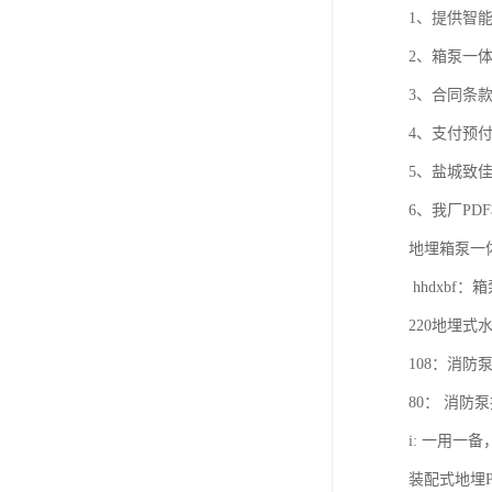
1、提供智
2、箱泵一
3、合同条
4、支付预
5、盐城致
6、我厂P
地埋箱泵一体化
hhdxbf
220地埋式
108：消防
80： 消防
i: 一用一备
装配式地埋