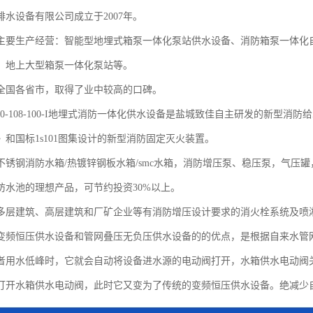
排水设备有限公司成立于2007年。
主要生产经营：智能型地埋式箱泵一体化泵站供水设备、消防箱泵一体化
，地上大型箱泵一体化泵站等。
全国各省市，取得了业中较高的口碑。
220-108-100-I地埋式消防一体化供水设备是盐城致佳自主研发的新型消防给水
》和国标1s101图集设计的新型消防固定灭火装置。
不锈钢消防水箱/热镀锌钢板水箱/smc水箱，消防增压泵、稳压泵，气压
防水池的理想产品，可节约投资30%以上。
多层建筑、高层建筑和厂矿企业等有消防增压设计要求的消火栓系统及喷
变频恒压供水设备和管网叠压无负压供水设备的的优点，是根据自来水管
者用水低峰时，它就会自动将设备进水源的电动阀打开，水箱供水电动阀
打开水箱供水电动阀，此时它又变为了传统的变频恒压供水设备。绝减少