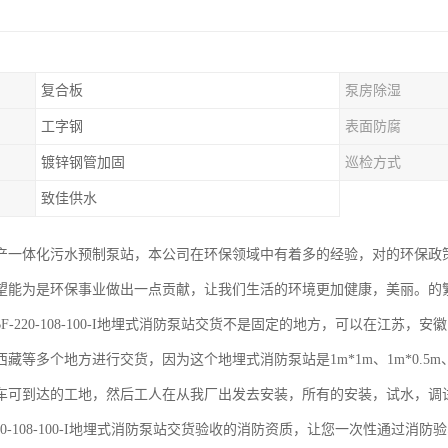
复合板
泵房除湿
工字钢
表面防腐
镀锌钢管加固
巡检方式
致佳供水
产一体化污水预制泵站，本公司在环保领域中有着多的经验，对的环保政
望能为是环保事业做出一点贡献，让我们生活的环境更加健康，美丽。的
BF-220-108-100-I地埋式消防泵站交货不是固定的地方，可以在江
藏等多个地方进行交货，因为这个地埋式消防泵站是1m*1m、1m*0.5m、
车可到达的工地，然后工人在从我厂出发去安装，所有的安装，试水，调
-220-108-100-I地埋式消防泵站交货验收的消防资质，让您一次性通过消