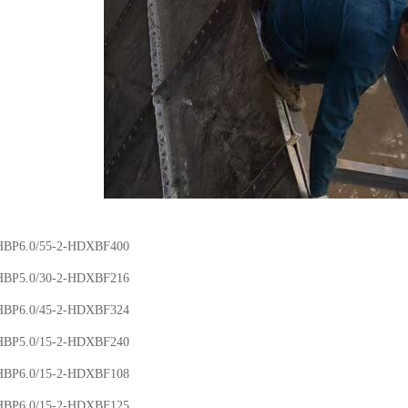
6.0/55-2-HDXBF400
5.0/30-2-HDXBF216
6.0/45-2-HDXBF324
5.0/15-2-HDXBF240
6.0/15-2-HDXBF108
6.0/15-2-HDXBF125