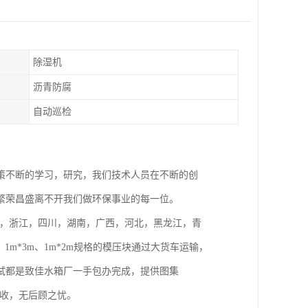
除湿机
沥青防腐
自动巡检
策不断的学习，研究，我们技术人员在不断的创
繁荣昌盛离不开我们做环保事业的每一位。
苏，安徽，浙江，四川，湖南，广西，河北，黑龙江，青
1m*3m、1m*2m规格的模压块通过大货车运输，
试都是致佳水箱厂一手包办完成，提供图集
防验收，无后顾之忧。