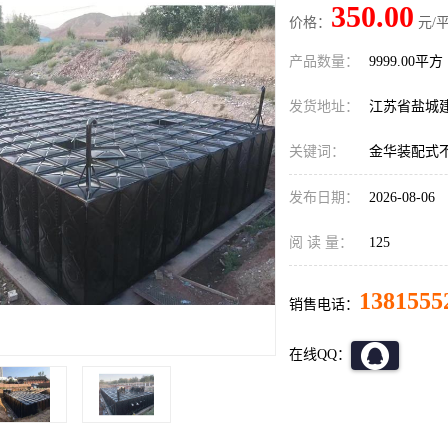
350.00
价格：
元/平
产品数量：
9999.00平方
发货地址：
江苏省盐城
关键词：
金华装配式
发布日期：
2026-08-06
阅 读 量：
125
1381555
销售电话：
在线QQ：