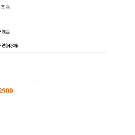
方 起
建湖县
不锈钢水箱
2900