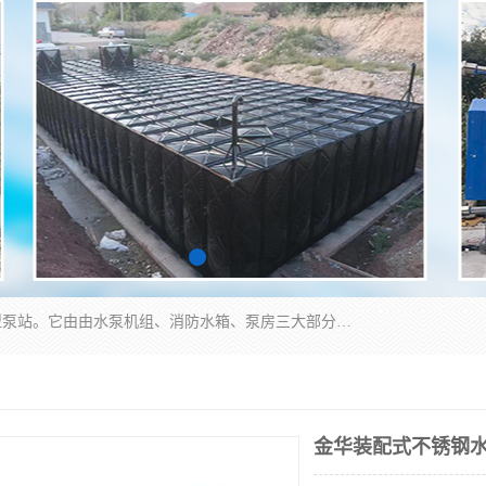
抗浮式地埋箱泵一体化增压给水设备，简称智能型泵站。它由由水泵机组、消防水箱、泵房三大部分组成，其抗浮效果好，因为设计时通过将底板与箱体联在一起，箱体重量抵消了地下水浮力。系统维护好，内部拉筋、泵站、管道，喷淋等各部运行正堂，无一损坏；结构更牢固。
金华装配式不锈钢