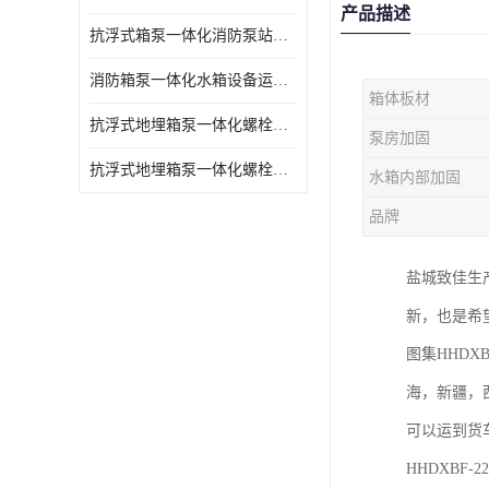
产品描述
抗浮式箱泵一体化消防泵站的数据采集过程
消防箱泵一体化水箱设备运行过程中如护
箱体板材
抗浮式地埋箱泵一体化螺栓连接部分如何防止漏水、漏气呢
泵房加固
抗浮式地埋箱泵一体化螺栓连接部分
水箱内部加固
品牌
盐城致佳生
新，也是希
图集HHDX
海，新疆，西
可以运到货
HHDXBF