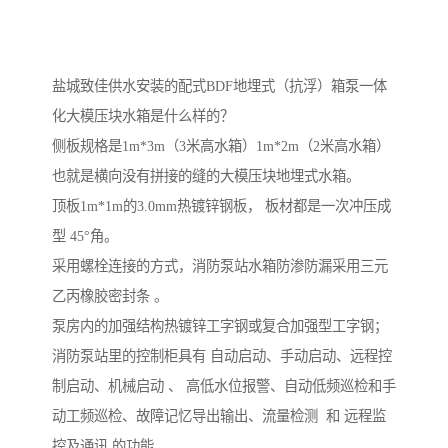
盐城致佳供水安装的配式BDF地埋式（抗浮）箱泵一体
化大模压块水箱是什么样的？
侧板规格是1m*3m（3米高水箱）1m*2m（2米高水箱）
也就是横向没有拼接的缝的大模压块地埋式水箱。
顶板1m*1m的3.0mm热镀锌钢板， 板材都是一次冲压成
型 45°角。
采用螺栓连接的方式，消防泵站水箱防渗防漏采用三元
乙丙橡胶密封条 。
泵房内的加强结构热镀锌工字钢或复合加强型工字钢；
消防泵站里的控制柜具有 自动启动、手动启动、远程控
制启动、机械启动 、 高低水位报警、自动低频巡检和手
动工频巡检、故障记忆导出输出、流量检测 和 远程监
控及通讯 的功能。