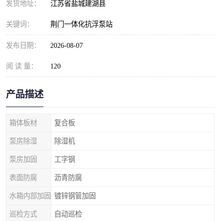
发货地址：
江苏省盐城建湖县
关键词：
荆门一体化抗浮泵站
发布日期：
2026-08-07
阅 读 量：
120
产品描述
箱体板材
复合板
泵房除湿
除湿机
泵房加固
工字钢
表面防腐
沥青防腐
水箱内部加固
镀锌钢管加固
巡检方式
自动巡检