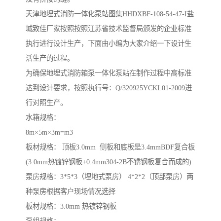
天津地埋式消防一体化泵站图集HHDXBF-108-54-47-I盐
城致佳厂家按照按照江苏省技术监督局颁发的企业标准
执行进行设计生产，下面由小编为大家介绍一下设计生
活生产的过程。
为确保地埋式消防箱泵一体化泵站在制作过程中高标准
达到设计要求，按照执行号：Q/320925YCKL01-2009进
行对照生产。
水箱规格：
8m×5m×3m=m3
板材规格： 顶板3.0mm 侧板和底板是3.4mmBDF复合板
(3.0mm热镀锌钢板+0.4mm304-2B不锈钢板复合而成的)
泵房规格：3*5*3（埋地式泵房） 4*2*2（顶部泵房）两
种泵房根据客户现场情况选择
板材规格：3.0mm 热镀锌钢板
泵组规格：