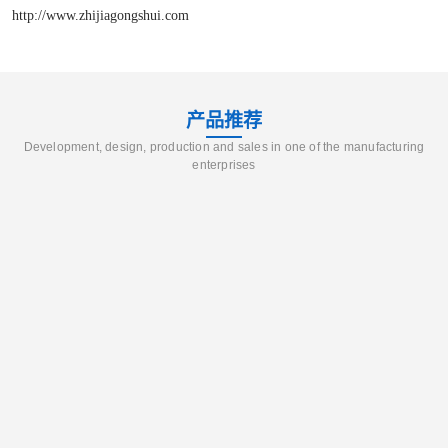
http://www.zhijiagongshui.com
产品推荐
Development, design, production and sales in one of the manufacturing
enterprises