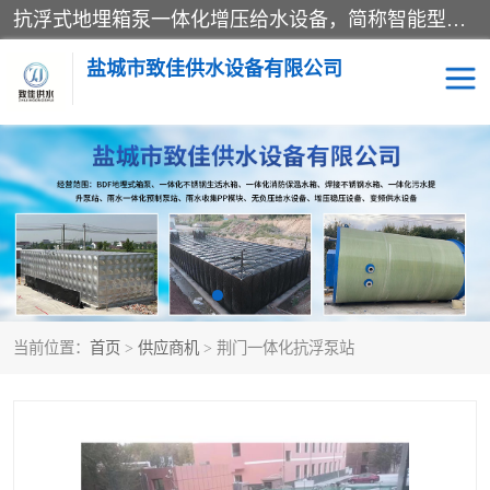
抗浮式地埋箱泵一体化增压给水设备，简称智能型泵站。它由由水泵机组、消防水箱、泵房三大部分组成，其抗浮效果好，因为设计时通过将底板与箱体联在一起，箱体重量抵消了地下水浮力。系统维护好，内部拉筋、泵站、管道，喷淋等各部运行正堂，无一损坏；结构更牢固。
盐城市致佳供水设备有限公司
消防一体化水箱
地埋箱泵一体化
一体化污水泵站
当前位置：
首页
>
供应商机
> 荆门一体化抗浮泵站