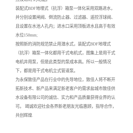
装配式BDF地埋式（抗浮）箱泵一体化采用双路进水，
并分别设置闸阀、倒流防止器、过滤器、遥控浮球阀、
且设置在水池人孔内；进水口采用顶板进水且高于有效
水位150mm;
按照新的消防规范禁止用潜水式，装配式BDF地埋式
（抗浮）箱泵一体化都用干式电机式，图集上是用干式
电机井用泵，但是此类型的泵成本高。所以一般情况
下，都是用干式电机立式管道泵。
为永保致佳产品在行业中的先导地位，致佳人将不断开
拓新技术、新产品来满足新老客户的需求盐城市致佳供
水设备有限公司的诚信、实力和产品质量获得业界的认
可。 竭诚欢迎社会各界新老朋友光临惠顾，指导合作，
共创辉煌.